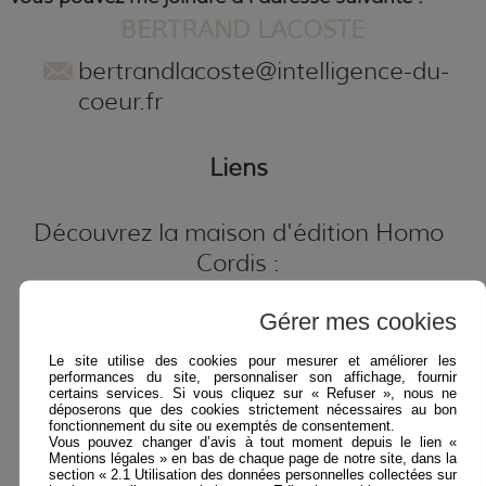
BERTRAND LACOSTE
bertrandlacoste@intelligence-du-
coeur.fr
Liens
Découvrez la maison d'édition Homo
Cordis :
www.homocordis.org
Gérer mes cookies
Découvrez l'approche des Intelligences
Le site utilise des cookies pour mesurer et améliorer les
performances du site, personnaliser son affichage, fournir
et Natures Multiples :
certains services. Si vous cliquez sur « Refuser », nous ne
déposerons que des cookies strictement nécessaires au bon
www.sachalacoste.fr
fonctionnement du site ou exemptés de consentement.
Vous pouvez changer d’avis à tout moment depuis le lien «
Mentions légales » en bas de chaque page de notre site, dans la
section « 2.1 Utilisation des données personnelles collectées sur